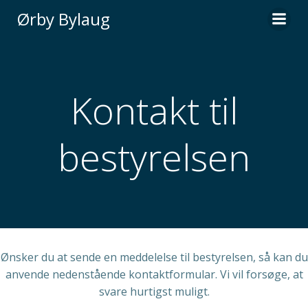
Videre
Ørby Bylaug
til
indhold
Kontakt til
bestyrelsen
Ønsker du at sende en meddelelse til bestyrelsen, så kan du
anvende nedenstående kontaktformular. Vi vil forsøge, at
svare hurtigst muligt.