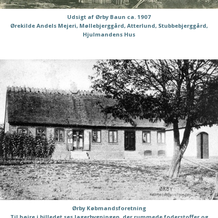
Udsigt af Ørby Baun ca. 1907
Ørekilde Andels Mejeri, Møllebjerggård, Atterlund, Stubbebjerggård,
Hjulmandens Hus
Ørby Købmandsforetning
Til højre i billedet ses lagerbygningen, der rummede foderstoffer og