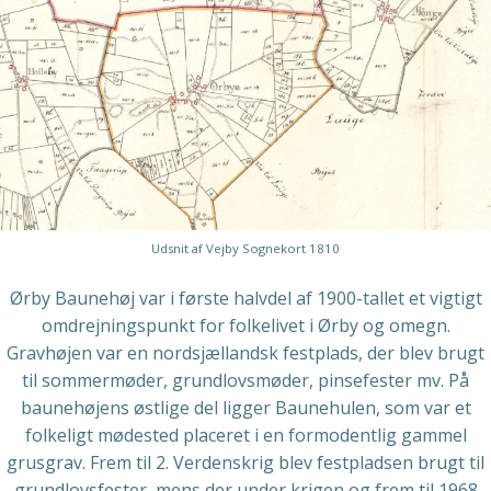
Udsnit af Vejby Sognekort 1810
Ørby Baunehøj var i første halvdel af 1900-tallet et vigtigt
omdrejningspunkt for folkelivet i Ørby og omegn.
Gravhøjen var en nordsjællandsk festplads, der blev brugt
til sommermøder, grundlovsmøder, pinsefester mv. På
baunehøjens østlige del ligger Baunehulen, som var et
folkeligt mødested placeret i en formodentlig gammel
grusgrav. Frem til 2. Verdenskrig blev festpladsen brugt til
grundlovsfester, mens der under krigen og frem til 1968