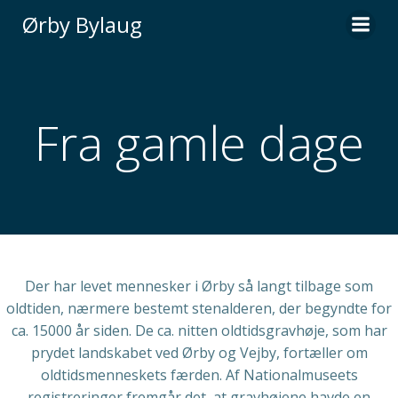
Videre
Ørby Bylaug
til
indhold
Fra gamle dage
Der har levet mennesker i Ørby så langt tilbage som
oldtiden, nærmere bestemt stenalderen, der begyndte for
ca. 15000 år siden. De ca. nitten oldtidsgravhøje, som har
prydet landskabet ved Ørby og Vejby, fortæller om
oldtidsmenneskets færden. Af Nationalmuseets
registreringer fremgår det, at gravhøjene havde en