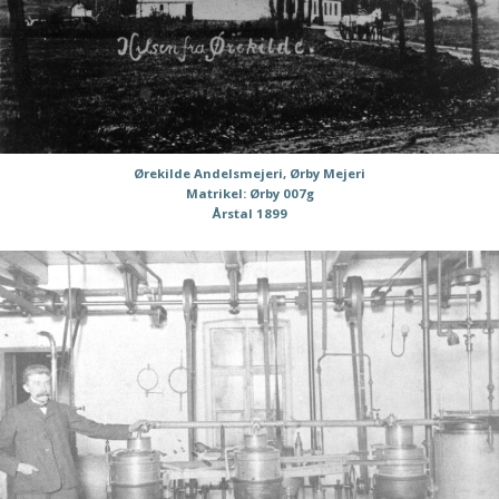
Ørekilde Andelsmejeri, Ørby Mejeri
Matrikel: Ørby 007g
Årstal 1899