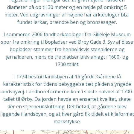
diameter på op til 30 meter og en højde på omkring 5
meter. Ved udgravninger af højene har arkæologer bl.a.
fundet lerkar, brændte ben og bronzesager.
I sommeren 2006 fandt arkæologer fra Gilleleje Museum
spor fra omkring ti bopladser ved Ørby Gade 3. Syv af disse
bopladser stammer fra henholdsvis stenalderen og
jernalderen, mens de tre pladser blev anlagt i 1600- og
1700 tallet.
I 1774 bestod landsbyen af 16 gårde. Gårdene lå
karakteristisk for tidens bebyggelse tæt på den slyngede
landsbyvej. Landboreformerne kom i sidste halvdel af 1700-
tallet til Ørby. Da jorden havde en ensartet kvalitet, skete
der en stjerneudskiftning. Det betød, at gårdene blev
liggende i landsbyen, og at hver gård fik tildelt et kileformet
markstykke.